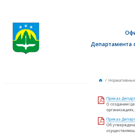
Оф
Департамента 
/ Нормативные
Приказ Департ
О создании Це
организациях,
Приказ Департ
Об утвержден
осуществляющи