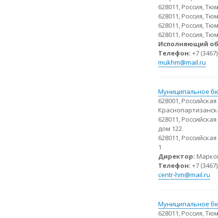
628011, Россия, Тю
628011, Россия, Тю
628011, Россия, Тю
628011, Россия, Тю
Исполняющий об
Телефон:
+7 (3467)
mukhm@mail.ru
Муниципальное бю
628001, Российска
Краснопартизанска
628011, Российска
дом 122
628011, Российска
1
Директор:
Марков
Телефон:
+7 (3467)
centr-hm@mail.ru
Муниципальное бю
628011, Россия, Тю