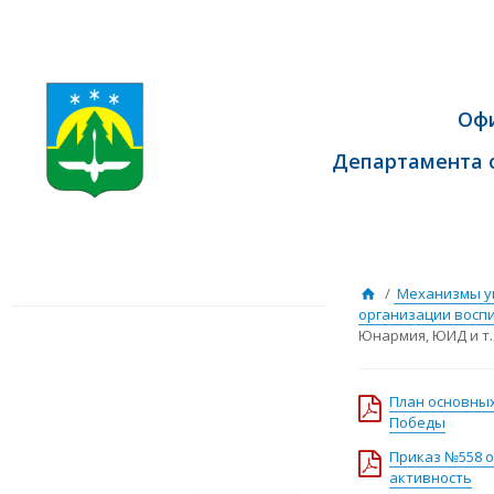
Оф
Департамента 
/
Механизмы у
организации восп
Юнармия, ЮИД и т.д
План основных
Победы
Приказ №558 о
активность